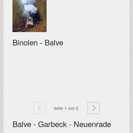
Binolen - Balve
Zurück
Weiter
Seite
1
von 2
Balve - Garbeck - Neuenrade