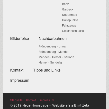
Balve
Garbeck
Neuenrade
Haltepunkte
Fahrzeuge
Gleisanschlüsse
Bilderreise
Nachbarbahnen
Fröndenberg - Unna
Fröndenberg - Menden
Menden - Hemer - Iserlohn
Hemer - Sundwig
Kontakt
Tipps und Links
Impressum
Startseite
Kontakt
Impressum
© 2019 Neue Homepage –
Website erstellt mit Zeta